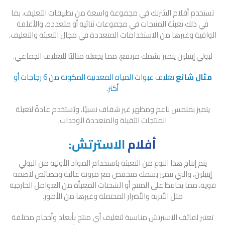
تستخدم أفلام الشرنك في مجموعة واسعة من تطبيقات التغليف، بما
في ذلك تعبئة المنتجات في مجموعات ثنائية أو متعددة، والأغلفة
الواقية وغيرها من الاستخدامات المتعددة في مجال التعبئة والتغليف.
لبولي إيثيلين يتميز بسُمك مرتفع، مما يجعله مثاليًا للتغليف الجماعي.
مثال شائع
تغليف عبوات المياه المعدنية المكونة من 6 زجاجات أو
أكثر.
يتميز بملمس ناعم ومظهر غير شفاف نسبيًا، ويُستخدم عادةً لتعبئة
المنتجات الثقيلة والمتعددة الوحدات.
أفلام
الاسترتش:
يتم إنتاج هذا النوع من التعبئة باستخدام المواد الأولية من البولي
إيثيلين، والتي تتميز بسمك منخفض مع مرونة عالية وخصائص لاصقة
قوية، مما يحافظ على المنتج أو الشحنات المعبأة من العوامل الخارجية
مثل الأتربة والأضرار المحتملة وغيرها من الأمور.
تعتبر لفائف الاسترتش مناسبة لتغليف أي منتج بأبعاد وأحجام مختلفة