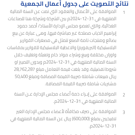
نتائج التصويت على جدول أعمال الجمعية
الموافقة على الأعمال والعقود التي تمت عن السنة المالية
1
المنتهية في 31-12-2024م بين الشركة وشركة هنا للصناعات
الغذائية، والتي لعضو مجلس الإدارة الأستاذ/ أحمد حمود
إبراهيم الذياب مصلحة غير مباشرة فيها، وهى عبارة عن بيع
بضائع ومنتجات تامة الصنع تتمثل في مصغرات القوارير
البلاستيكية (البريفورم) والاغطية البلاستيكية للقوارير بمقاسات
واوزان مختلفة وبيع وشراء مواد خام وتعبئة وتغليف خلال
السنة المالية المنتهية في 31-12-2024م وبدون التمييز او
شروط تفضيلية، وقد بلغت قيمة التعامل مبلغ 28,762,287
ريال مبيعات شاملة ضريبة القيمة المضافة ومبلغ 50,400
مشتريات شاملة ضريبة القيمة المضافة.
الموافقة على إبـراء ذمة أعضاء مجلس الإدارة عـن السنة
2
المالية المنتهية في 31-12-2024م.
الموافقة على صرف مكافأة لأعضاء مجلس الإدارة الغير
3
تنفيذيين بمبلغ (600,000) ريال عن السنة المالية المنتهية في
31-12-2024م.