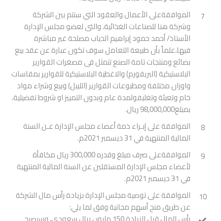
الموافقةعلى الأعمال والعقود التي ستتم بين الشركة
7
وشركة هنا للصناعات الغذائية، والتى لعضو مجلس الإدارة
الأستاذ/ أحمد حمود إبراهيم الذياب مصلحة غير مباشرة
فيها،علماً بأن طبيعة التعامل سوف تكون عبارة عن عقد بيع
بضائع ومنتجات تامة الصنع تتمثل فى مصغرات القوارير
البلاستيكية (البريفورم) والاغطية البلاستيكية للقوارير بمقاسات
واوزان مختلفة ومطبوعات القوارير (الليبل) وبيع وشراء مواد
خام وتعبئة وتغليفولمدة عام وبدون التمييز او شروط تفضيلية،
بمبلغ98,000,000 ريال.
الموافقة على إبـراء ذمة أعضاء مجلس الإدارة عـن السنة
8
المالية المنتهية في 31 ديسمبر 2021م.
الموافقةعلى صرف مبلغ وقدره 300,000 ريال مكافأة
9
لأعضاء مجلس الإدارة المستقلين عن السنة المالية المنتهية
في 31 ديسمبر 2021م.
الموافقة على توصية مجلس الإدارة بزيادة رأس مال الشركة
10
عن طريق منح أسهم مجانية وفق لما يلي:
رأس المال قبل الزيادة 150 مليون ريال سعودي، وسيصبح