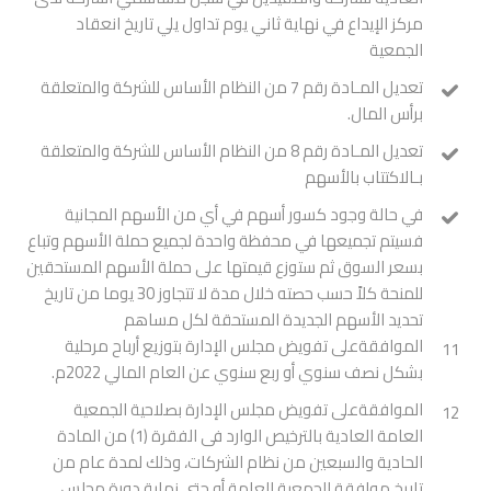
مركز الإيداع في نهاية ثاني يوم تداول يلي تاريخ انعقاد
الجمعية
تعديل المـادة رقم 7 من النظام الأساس للشركة والمتعلقة
برأس المال.
تعديل المـادة رقم 8 من النظام الأساس للشركة والمتعلقة
بـالاكتتاب بالأسهم
في حالة وجود كسور أسهم في أي من الأسهم المجانية
فسيتم تجميعها في محفظة واحدة لجميع حملة الأسهم وتباع
بسعر السوق ثم ستوزع قيمتها على حملة الأسهم المستحقين
للمنحة كلاً حسب حصته خلال مدة لا تتجاوز 30 يوما من تاريخ
تحديد الأسهم الجديدة المستحقة لكل مساهم
الموافقةعلى تفويض مجلس الإدارة بتوزيع أرباح مرحلية
11
بشكل نصف سنوي أو ربع سنوي عن العام المالي 2022م.
الموافقةعلى تفويض مجلس الإدارة بصلاحية الجمعية
12
العامة العادية بالترخيص الوارد فى الفقرة (1) من المادة
الحادية والسبعين من نظام الشركات، وذلك لمدة عام من
تاريخ موافقة الجمعية العامة أو حتى نهاية دورة مجلس