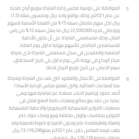
الموافقة على توصية مجلس إدارة الشركة بتوزيع أرباح نقدية
5
عن عام 2021م، وذلك بواقع واحد ريال وخمسون هللة (1.5)
ريال لكل سهم مايمثل نسبته 15% من القيمة الأسمية للسهم
وبإجمالي قدره 22,500,000 ريال ما يمثل نسبته 15% من راس
المال، وذلك لمساهمي الشركة على أن تكون الأحقية
للمساهمين المالكين للأسهم بنهاية تداول يوم انعقاد
الجمعية والمقيدين في سجل مساهمي الشركة لدى شركة
مركز الإيداع في نهاية ثاني يوم تداول يلي تاريخ الاستحقاق،
سيتم الاعلان عن تاريخ توزيع الارباح لاحقا.
الموافقةعلى الأعمال والعقود التي تمت بين الشركة وشركة
6
هنا للصناعات الغذائية، والتى لعضو مجلس الإدارة الأستاذ/
أحمد حمود إبراهيم الذياب مصلحة غير مباشرة فيها،وهى
عبارة عن عقد بيع بضائع ومنتجات تامة الصنع تتمثل فى
مصغرات القوارير البلاستيكية (البريفورم) والاغطية البلاستيكية
للقوارير بمقاسات واوزان مختلفة وبيع وشراء مواد خام
وتعبئة وتغليفلمدة عام وبدون التمييز او شروط تفضيلية،وقد
بلغت قيمة التعامل خلال عام 2021م مبلغ73,176,296 ريال
مبيعات ومبلغ 126,218 ريال مشتريات.